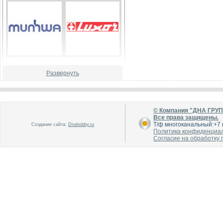
В каталог
В каталог
О производителе
О производителе
Развернуть
© Компания "ДНА ГРУ
Все права защищены.
Т/ф многоканальный:+7 (
Создание сайта:
Dnahobby.ru
Политика конфиденциа
Согласие на обработку
В каталог
В каталог
О производителе
О производителе