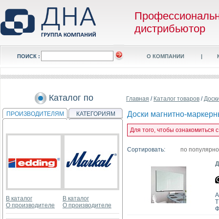
Профессиональ
дистрибьютор
ПОИСК :
О КОМПАНИИ
|
Каталог по
Главная
/
Каталог товаров
/
Доск
Доски магнитно-маркер
ПРОИЗВОДИТЕЛЯМ
КАТЕГОРИЯМ
Для того, чтобы ознакомиться 
Сортировать:
по популярн
Д
А
В каталог
В каталог
T
О производителе
О производителе
Ф