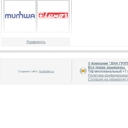
В каталог
В каталог
О производителе
О производителе
Развернуть
© Компания "ДНА ГРУ
Все права защищены.
Т/ф многоканальный:+7 (
Создание сайта:
Dnahobby.ru
Политика конфиденциа
Согласие на обработку
В каталог
В каталог
О производителе
О производителе