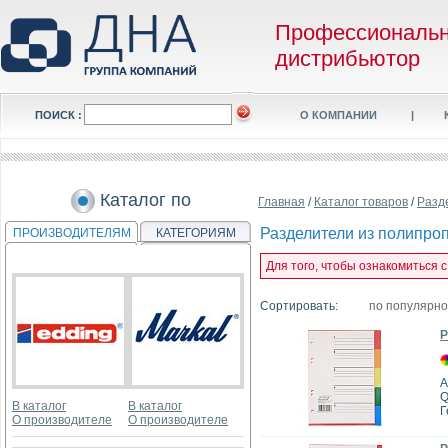
Профессиональ
дистрибьютор
ПОИСК :
О КОМПАНИИ
|
Каталог по
Главная
/
Каталог товаров
/
Разд
Разделители из полипро
ПРОИЗВОДИТЕЛЯМ
КАТЕГОРИЯМ
Для того, чтобы ознакомиться 
Сортировать:
по популярн
Р
А
Q
В каталог
В каталог
Г
О производителе
О производителе