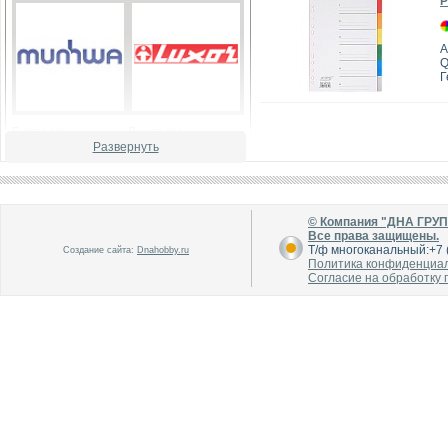
Р
А
Q
Г
В каталог
В каталог
О производителе
О производителе
Развернуть
© Компания "ДНА ГРУ
Все права защищены.
Т/ф многоканальный:+7 (
Создание сайта:
Dnahobby.ru
Политика конфиденциа
Согласие на обработку
В каталог
В каталог
О производителе
О производителе