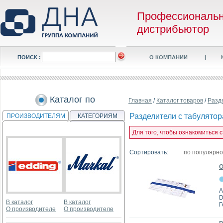
Профессиональ
дистрибьютор
ПОИСК :
О КОМПАНИИ
|
Каталог по
Главная
/
Каталог товаров
/
Разд
Разделители с табулято
ПРОИЗВОДИТЕЛЯМ
КАТЕГОРИЯМ
Для того, чтобы ознакомиться 
Сортировать:
по популярн
О
А
D
В каталог
В каталог
Г
О производителе
О производителе