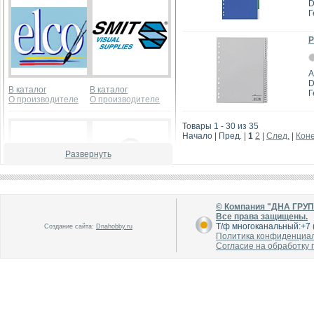
D
Г
Р
А
D
В каталог
В каталог
Г
О производителе
О производителе
Товары 1 - 30 из 35
Начало | Пред. |
1
2
|
След.
|
Кон
Развернуть
© Компания "ДНА ГРУ
В каталог
В каталог
Все права защищены.
О производителе
О производителе
Т/ф многоканальный:+7 (
Создание сайта:
Dnahobby.ru
Политика конфиденциа
Согласие на обработку