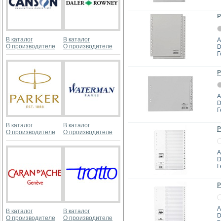
Р
В каталог
В каталог
А
О производителе
О производителе
D
Г
Р
А
D
Г
В каталог
В каталог
Р
О производителе
О производителе
А
D
Г
Р
А
В каталог
В каталог
D
О производителе
О производителе