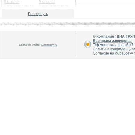
В каталог
В каталог
О производителе
О производителе
Развернуть
© Компания "ДНА ГРУ
Все права защищены.
Т/ф многоканальный:+7 (
Создание сайта:
Dnahobby.ru
Политика конфиденциа
Согласие на обработку
В каталог
В каталог
О производителе
О производителе
В каталог
В каталог
О производителе
О производителе