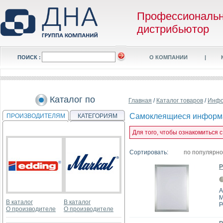
Профессиональ
дистрибьютор
ПОИСК :
О КОМПАНИИ
|
Каталог по
Главная
/
Каталог товаров
/
Инфо
Самоклеящиеся информ
ПРОИЗВОДИТЕЛЯМ
КАТЕГОРИЯМ
Для того, чтобы ознакомиться
Сортировать:
по популярн
Р
А
M
В каталог
В каталог
Р
О производителе
О производителе