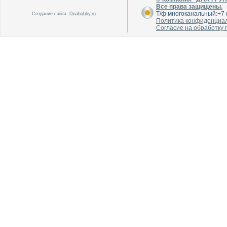
Все права защищены.
Т/ф многоканальный:+7 (
Создание сайта:
Dnahobby.ru
Политика конфиденциа
Согласие на обработку
В каталог
В каталог
О производителе
О производителе
В каталог
В каталог
О производителе
О производителе