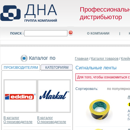
Профессиональ
дистрибьютор
ПОИСК :
О КОМПАНИИ
|
Каталог по
Главная
/
Каталог товаров
/
Клей
Сигнальные ленты
ПРОИЗВОДИТЕЛЯМ
КАТЕГОРИЯМ
Для того, чтобы ознакомиться 
Сортировать:
по популярн
Л
А
C
В каталог
В каталог
Г
О производителе
О производителе