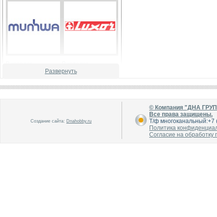
В каталог
В каталог
О производителе
О производителе
Развернуть
© Компания "ДНА ГРУ
Все права защищены.
Т/ф многоканальный:+7 (
Создание сайта:
Dnahobby.ru
Политика конфиденциа
Согласие на обработку
В каталог
В каталог
О производителе
О производителе