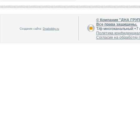
В каталог
В каталог
О производителе
О производителе
© Компания "ДНА ГРУ
Все права защищены.
Т/ф многоканальный:+7 (
Создание сайта:
Dnahobby.ru
Политика конфиденциа
Согласие на обработку
В каталог
В каталог
О производителе
О производителе
В каталог
В каталог
О производителе
О производителе