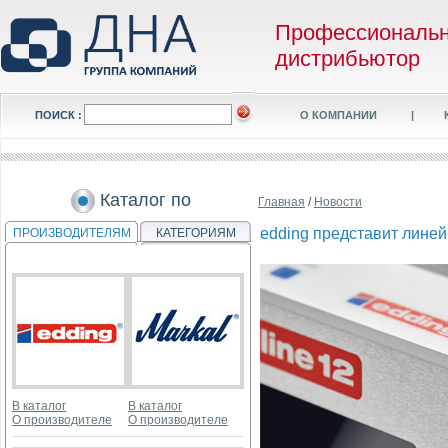
Профессиональ
дистрибьютор
ПОИСК :
О КОМПАНИИ
|
Каталог по
Главная
/
Новости
edding представит линейн
ПРОИЗВОДИТЕЛЯМ
КАТЕГОРИЯМ
В каталог
В каталог
О производителе
О производителе