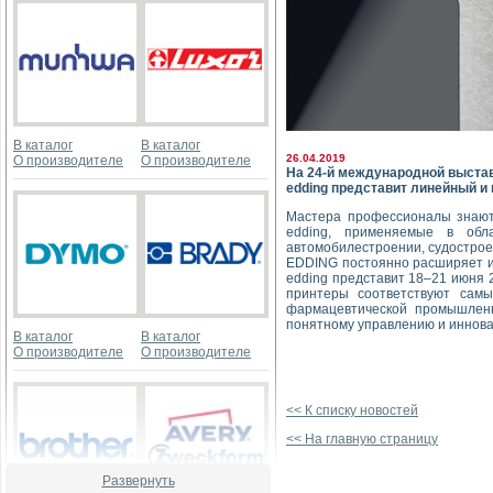
В каталог
В каталог
26.04.2019
О производителе
О производителе
На 24-й международной выста
edding представит линейный и п
Мастера профессионалы знают
edding, применяемые в обла
автомобилестроении, судострое
EDDING постоянно расширяет и
edding представит 18–21 июня 2
принтеры соответствуют самы
фармацевтической промышленн
понятному управлению и иннов
В каталог
В каталог
О производителе
О производителе
<< К списку новостей
<< На главную страницу
Развернуть