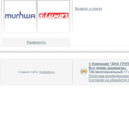
Возврат к списку
В каталог
В каталог
О производителе
О производителе
Развернуть
© Компания "ДНА ГРУ
Все права защищены.
Т/ф многоканальный:+7 (
Создание сайта:
Dnahobby.ru
Политика конфиденциа
Согласие на обработку
В каталог
В каталог
О производителе
О производителе