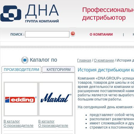
Профессиональ
дистрибьютор
ПОИСК :
О КОМПАНИИ
|
Каталог по
Главная
/
О компании
/ История 
История дистрибьюции к
ПРОИЗВОДИТЕЛЯМ
КАТЕГОРИЯМ
Компания «DNA GROUP» успешно 
товаров, товаров для школы и о
время деятельности компании к
расширение поставляемой нами 
работы является четко выработ
большим опытом работы.
На сегодняшний день компани
представляет собой четк
располагает разветвленн
В каталог
В каталог
имеет сложившийся и др
О производителе
О производителе
стремится к постоянному