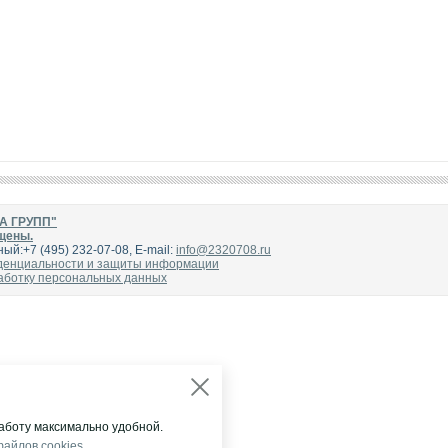
НА ГРУПП"
щены.
ый:+7 (495) 232-07-08, E-mail:
info@2320708.ru
денциальности и защиты информации
аботку персональных данных
аботу максимально удобной.
файлов cookies
.