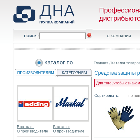
Профессион
дистрибьют
ПОИСК :
О КОМПАНИИ
Каталог по
Главная
/
Каталог товаро
Средства защиты р
ПРОИЗВОДИТЕЛЯМ
КАТЕГОРИЯМ
Для того, чтобы ознако
Сортировать:
по по
В каталог
В каталог
О производителе
О производителе