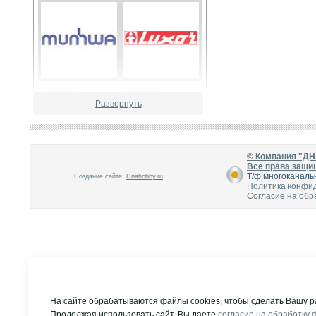
В каталог
В каталог
О производителе
О производителе
Развернуть
© Компания "Д
Все права защи
Т/ф многоканальн
Создание сайта:
Dnahobby.ru
Политика конфи
Согласие на обр
В каталог
В каталог
О производителе
О производителе
На сайте обрабатываются файлы cookies, чтобы сделать Вашу р
Продолжая использовать сайт, Вы даете
согласие на обработку 