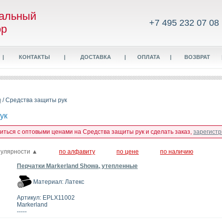
альный
+7 495 232 07 08
ор
|
КОНТАКТЫ
|
ДОСТАВКА
|
ОПЛАТА
|
ВОЗВРАТ
в
/ Средства защиты рук
ук
миться с оптовыми ценами на Средства защиты рук и сделать заказ,
зарегист
пулярности ▲
по алфавиту
по цене
по наличию
Перчатки Markerland Showa, утепленные
Материал: Латекс
Артикул: EPLX11002
Markerland
-----