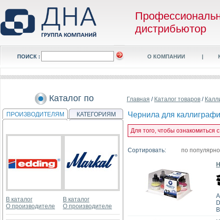
Профессиональ
дистрибьютор
ПОИСК :
О КОМПАНИИ
|
Каталог по
Главная
/
Каталог товаров
/
Калл
Чернила для каллиграф
ПРОИЗВОДИТЕЛЯМ
КАТЕГОРИЯМ
Для того, чтобы ознакомиться 
Сортировать:
по популярн
Н
А
В каталог
В каталог
D
О производителе
О производителе
В