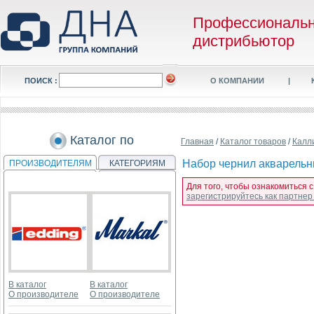
Профессиональ
дистрибьютор
ПОИСК :
О КОМПАНИИ
|
Каталог по
Главная
/
Каталог товаров
/
Калл
Набор чернил акварельны
ПРОИЗВОДИТЕЛЯМ
КАТЕГОРИЯМ
Для того, чтобы ознакомиться 
зарегистрируйтесь как партне
В каталог
В каталог
О производителе
О производителе