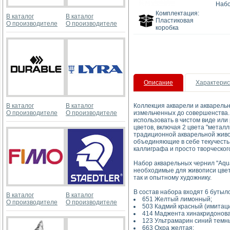
Набо
Комплектация:
В каталог
В каталог
Пластиковая
О производителе
О производителе
коробка
Описание
Характерис
В каталог
В каталог
Коллекция акварели и акварельн
О производителе
О производителе
измельченных до совершенства. 
использовать в чистом виде или
цветов, включая 2 цвета "метал
традиционной акварельной живо
объединяющие в себе текучесть
каллиграфа и просто творческог
Набор акварельных чернил "Aqua
необходимые для живописи цвет
так и опытному художнику.
В состав набора входят 6 бутыло
В каталог
В каталог
651 Желтый лимонный;
О производителе
О производителе
503 Кадмий красный (имитаци
414 Маджента хинакридонова
123 Ультрамарин синий темн
663 Охра желтая;