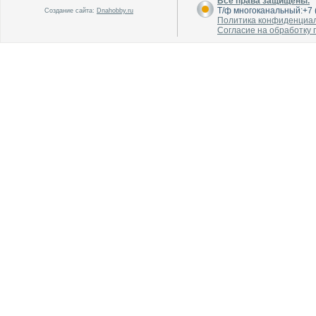
Все права защищены.
Т/ф многоканальный:+7 (
Создание сайта:
Dnahobby.ru
Политика конфиденциа
Согласие на обработку
В каталог
В каталог
О производителе
О производителе
В каталог
В каталог
О производителе
О производителе