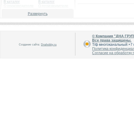
В каталог
В каталог
О производителе
О производителе
Развернуть
© Компания "ДНА ГРУ
Все права защищены.
Т/ф многоканальный:+7 (
Создание сайта:
Dnahobby.ru
Политика конфиденциа
Согласие на обработку
В каталог
В каталог
О производителе
О производителе
В каталог
В каталог
О производителе
О производителе