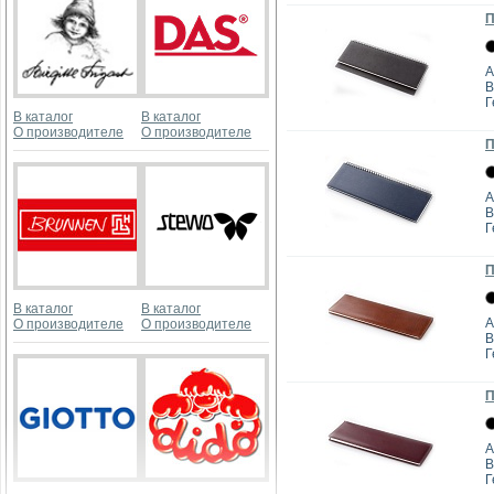
П
А
B
Г
В каталог
В каталог
О производителе
О производителе
П
А
B
Г
П
В каталог
В каталог
А
О производителе
О производителе
B
Г
П
А
B
Г