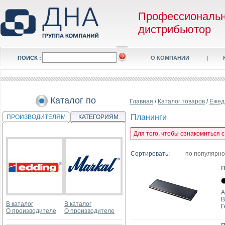
Профессиональ
дистрибьютор
ПОИСК :
О КОМПАНИИ
|
Каталог по
Главная
/
Каталог товаров
/
Ежед
Планинги
ПРОИЗВОДИТЕЛЯМ
КАТЕГОРИЯМ
Для того, чтобы ознакомиться 
Сортировать:
по популярн
П
А
B
В каталог
В каталог
Г
О производителе
О производителе