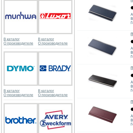
П
А
B
Г
П
В каталог
В каталог
О производителе
О производителе
А
B
Г
П
А
B
Г
В каталог
В каталог
О производителе
О производителе
П
А
B
Г