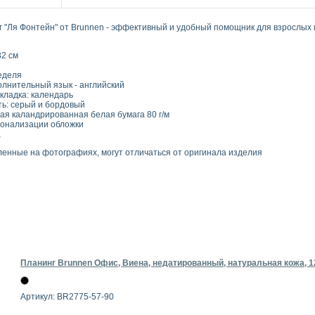
"Ля Фонтейн" от Brunnen - эффективный и удобный помощник для взрослых и
32 см
еделя
олнительный язык - английский
кладка: календарь
ть: серый и бордовый
ая каландрированная белая бумага 80 г/м
онализации обложки
а
ленные на фотографиях, могут отличаться от оригинала изделия
Планинг Brunnen Офис, Виена, недатированный, натуральная кожа, 12
Артикул: BR2775-57-90