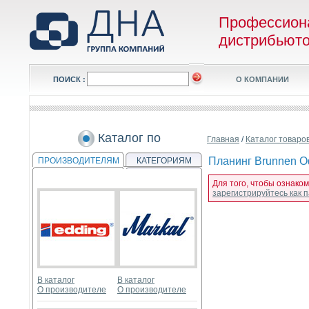
Профессион
дистрибьют
ПОИСК :
О КОМПАНИИ
Каталог по
Главная
/
Каталог товаро
Планинг Brunnen Оф
ПРОИЗВОДИТЕЛЯМ
КАТЕГОРИЯМ
Для того, чтобы ознако
зарегистрируйтесь как
В каталог
В каталог
О производителе
О производителе