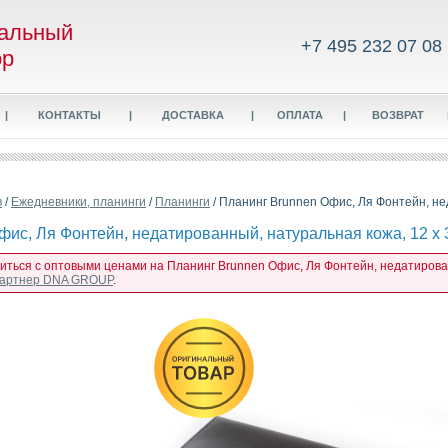
альный
+7 495 232 07 08
ор
|
КОНТАКТЫ
|
ДОСТАВКА
|
ОПЛАТА
|
ВОЗВРАТ
в
/
Ежедневники, планинги
/
Планинги
/ Планинг Brunnen Офис, Ля Фонтейн, не
ис, Ля Фонтейн, недатированный, натуральная кожа, 12 x 
миться с оптовыми ценами на Планинг Brunnen Офис, Ля Фонтейн, недатированн
 партнер DNA GROUP
.