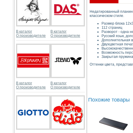
Недатированный планинг 
классическом стиле.
Размер блока 12х
112 страниц
В каталог
В каталог
Разворот - одна н
О производителе
О производителе
Русский язык, доп
Дополнительная в
Двухцветная печа
Высококачественн
Возможность перс
Закрытая пружин
Оттенки цвета, представ
В каталог
В каталог
О производителе
О производителе
Похожие товары