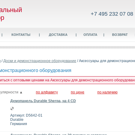
альный
+7 495 232 07 08
ор
|
КОНТАКТЫ
|
ДОСТАВКА
|
ОПЛАТА
|
ВОЗВРАТ
в
/
Доски и демонстрационное оборудование
/ Аксессуары для демонстрацион
монстрационного оборудования
миться с оптовыми ценами на Аксессуары для демонстрационного оборудовани
пулярности ▲
по алфавиту
по цене
по наличию
Демопанель Durable Sherpa, на 4 СD
Артикул: D5642-01
Durable
Германия