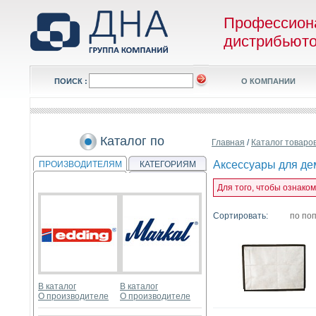
Профессион
дистрибьют
ПОИСК :
О КОМПАНИИ
Каталог по
Главная
/
Каталог товаро
Аксессуары для де
ПРОИЗВОДИТЕЛЯМ
КАТЕГОРИЯМ
Для того, чтобы ознако
Сортировать:
по по
В каталог
В каталог
О производителе
О производителе