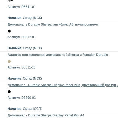
Артикул: D5641-01
Наличие
: Склад (МСК)
Демопанель Durable Sherpa, антиблик, A5, полипропилен
Артикул: D5812-01
Наличие
: Склад (МСК)
Адаптер для крепления демопанелей Sherpa и Function Durable
Артикул: D5611-16
Наличие
: Склад (МСК)
Демопанель Durable Sherpa Display Panel Plus, двусторонний доступ, 
Артикул: D5590-01
Наличие
: Склад (ССП)
Демопанель Durable Sherpa Display Panel Pin, A4