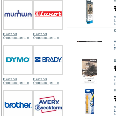
Н
А
L
Г
К
В каталог
В каталог
О производителе
О производителе
А
L
Г
Н
А
В каталог
В каталог
L
О производителе
О производителе
Г
Н
А
L
Г