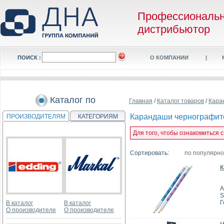
Профессиональ
дистрибьютор
ПОИСК :
О КОМПАНИИ
|
Каталог по
Главная
/
Каталог товаров
/
Кара
Карандаши чернографи
ПРОИЗВОДИТЕЛЯМ
КАТЕГОРИЯМ
Для того, чтобы ознакомиться
Сортировать:
по популярн
К
А
S
Г
В каталог
В каталог
О производителе
О производителе