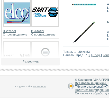
А
L
Г
К
В каталог
В каталог
А
О производителе
О производителе
L
Г
Товары 1 - 30 из 53
Начало | Пред. |
1
2
|
След.
|
Кон
Развернуть
В каталог
В каталог
О производителе
О производителе
© Компания "ДНА ГРУ
Все права защищены.
Т/ф многоканальный:+7 (
Создание сайта:
Dnahobby.ru
Политика конфиденциа
Согласие на обработку