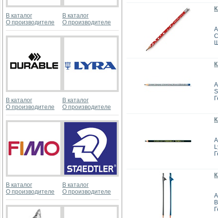
К
В каталог
В каталог
О производителе
О производителе
А
C
Ш
К
А
S
Г
В каталог
В каталог
О производителе
О производителе
К
А
L
Г
К
В каталог
В каталог
О производителе
О производителе
А
B
Г