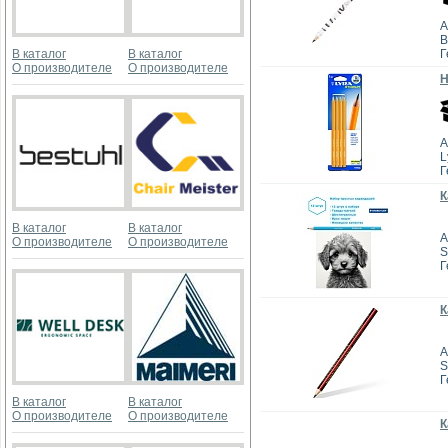
А
B
В каталог
В каталог
Г
О производителе
О производителе
Н
А
L
Г
К
В каталог
В каталог
А
О производителе
О производителе
S
Г
К
А
S
Г
В каталог
В каталог
О производителе
О производителе
К