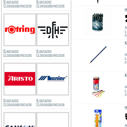
В каталог
В каталог
О производителе
О производителе
Н
А
L
Г
К
В каталог
В каталог
А
О производителе
О производителе
L
Г
К
А
L
Г
В каталог
В каталог
О производителе
О производителе
Н
А