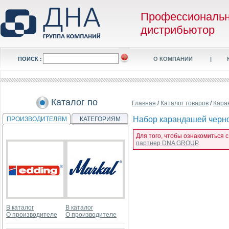
Профессиональ
дистрибьютор
ПОИСК :
О КОМПАНИИ
|
Каталог по
Главная
/
Каталог товаров
/
Кара
Набор карандашей черног
ПРОИЗВОДИТЕЛЯМ
КАТЕГОРИЯМ
Для того, чтобы ознакомиться 
партнер DNA GROUP
.
В каталог
В каталог
О производителе
О производителе