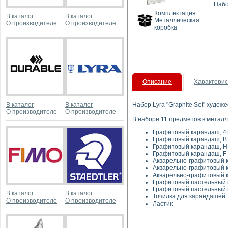
Набо
Комплектация:
В каталог
В каталог
Металлическая
О производителе
О производителе
коробка
Описание
Характерис
В каталог
В каталог
Набор Lyra "Graphite Set" худо
О производителе
О производителе
В наборе 11 предметов в металл
Графитовый карандаш, 4
Графитовый карандаш, B
Графитовый карандаш, 
Графитовый карандаш, F
Акварельно-графитовый 
Акварельно-графитовый 
Акварельно-графитовый 
Графитовый пастельный м
Графитовый пастельный м
В каталог
В каталог
Точилка для карандашей
О производителе
О производителе
Ластик