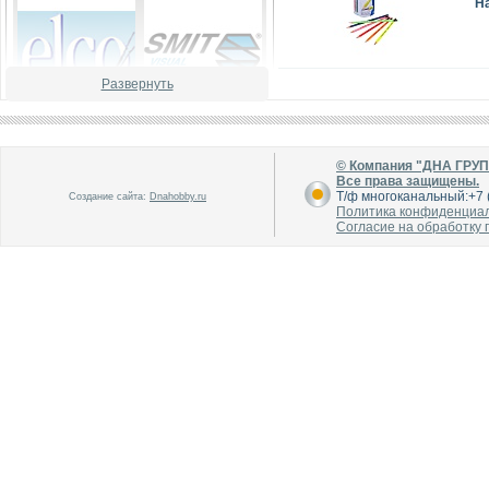
Н
Развернуть
В каталог
В каталог
О производителе
О производителе
© Компания "ДНА ГРУ
Все права защищены.
Т/ф многоканальный:+7 (
Создание сайта:
Dnahobby.ru
Политика конфиденциа
Согласие на обработку
В каталог
В каталог
О производителе
О производителе