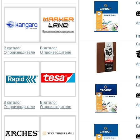
Ск
А
Н
Ск
В каталог
В каталог
О производителе
О производителе
А
Н
Ск
В каталог
В каталог
А
О производителе
О производителе
Н
Ск