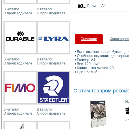
Размер: А4
В каталог
В каталог
О производителе
О производителе
Описание
Характерис
• Высококачественная бумага дл
• Особенно подходит для черны
В каталог
В каталог
• Размер: A4.
О производителе
О производителе
• Вес: 120 г / м².
• Количество листов: 20.
• Цвет: белый.
С этим товаром реком
На
В каталог
В каталог
О производителе
О производителе
Ар