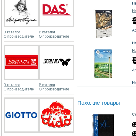
Н
Н
Ар
В каталог
В каталог
О производителе
О производителе
Н
На
Ар
Н
В каталог
В каталог
О производителе
О производителе
Похожие товары
Ск