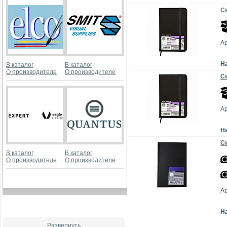
Ск
А
Н
В каталог
В каталог
О производителе
О производителе
Ск
А
Н
Ск
В каталог
В каталог
О производителе
О производителе
А
Н
Развернуть