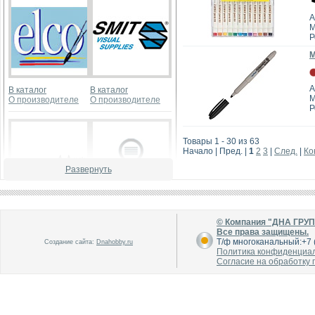
А
M
Р
М
А
В каталог
В каталог
M
О производителе
О производителе
Р
Товары 1 - 30 из 63
Начало | Пред. |
1
2
3
|
След.
|
Ко
Развернуть
В каталог
В каталог
О производителе
О производителе
© Компания "ДНА ГРУ
Все права защищены.
Т/ф многоканальный:+7 (
Создание сайта:
Dnahobby.ru
Политика конфиденциа
Согласие на обработку