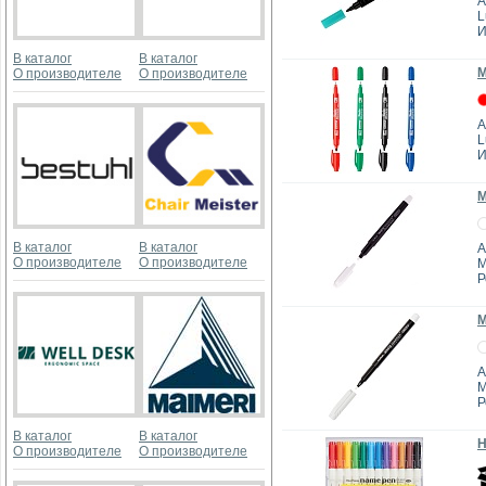
А
L
И
В каталог
В каталог
М
О производителе
О производителе
А
L
И
М
В каталог
В каталог
А
О производителе
О производителе
M
Р
М
А
M
Р
В каталог
В каталог
Н
О производителе
О производителе