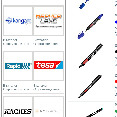
M
Р
М
А
L
И
В каталог
В каталог
О производителе
О производителе
М
А
L
И
М
В каталог
В каталог
А
О производителе
О производителе
L
И
М