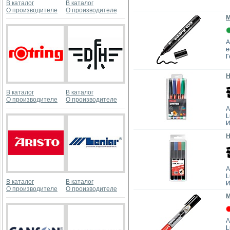
В каталог
В каталог
О производителе
О производителе
М
А
e
Г
Н
В каталог
В каталог
О производителе
О производителе
А
L
И
Н
А
L
В каталог
В каталог
И
О производителе
О производителе
М
А
L