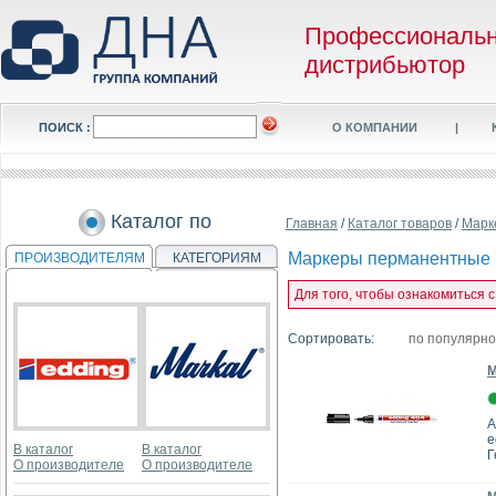
Профессиональ
дистрибьютор
ПОИСК :
О КОМПАНИИ
|
Каталог по
Главная
/
Каталог товаров
/
Марк
Маркеры перманентные
ПРОИЗВОДИТЕЛЯМ
КАТЕГОРИЯМ
Для того, чтобы ознакомиться
Сортировать:
по популярн
М
А
e
В каталог
В каталог
Г
О производителе
О производителе