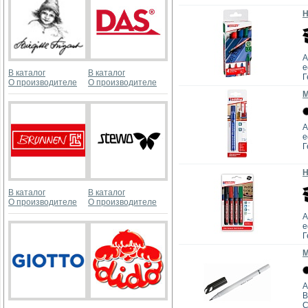
Н
А
e
В каталог
В каталог
Г
О производителе
О производителе
М
А
e
Г
Н
В каталог
В каталог
О производителе
О производителе
А
e
Г
М
А
B