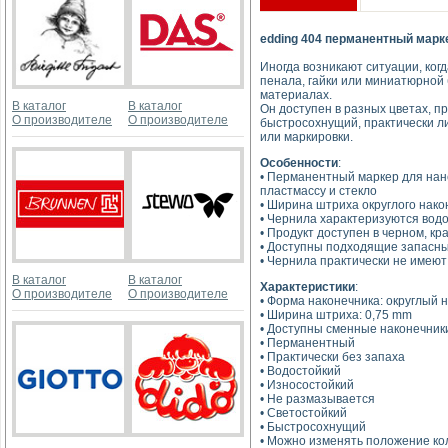
edding 404 перманентный марк
Иногда возникают ситуации, ко
пенала, гайки или миниатюрной 
материалах.
В каталог
В каталог
Он доступен в разных цветах, п
О производителе
О производителе
быстросохнущий, практически л
или маркировки.
Особенности
:
• Перманентный маркер для нане
пластмассу и стекло
• Ширина штриха округлого нако
• Чернила характеризуются водо
• Продукт доступен в черном, кр
• Доступны подходящие запасны
• Чернила практически не имеют
В каталог
В каталог
Характеристики
:
О производителе
О производителе
• Форма наконечника: округлый 
• Ширина штриха: 0,75 mm
• Доступны сменные наконечник
• Перманентный
• Практически без запаха
• Водостойкий
• Износостойкий
• Не размазывается
• Светостойкий
• Быстросохнущий
• Можно изменять положение ко