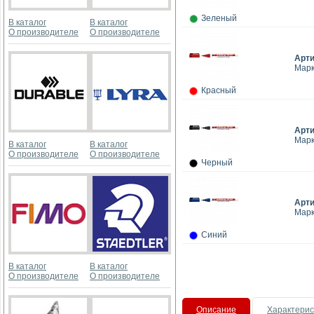
Зеленый
В каталог
В каталог
О производителе
О производителе
Арт
Марк
Красный
Арт
Марк
В каталог
В каталог
О производителе
О производителе
Черный
Арт
Марк
Синий
В каталог
В каталог
О производителе
О производителе
Описание
Характерис