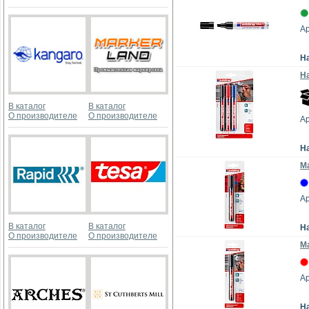
Ар
Н
На
В каталог
В каталог
О производителе
О производителе
Ар
Н
Ма
Ар
В каталог
В каталог
Н
О производителе
О производителе
Ма
Ар
Н