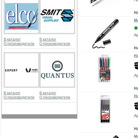
Н
Ма
Ар
В каталог
В каталог
О производителе
О производителе
Н
На
А
Н
В каталог
В каталог
На
О производителе
О производителе
А
Н
Ма