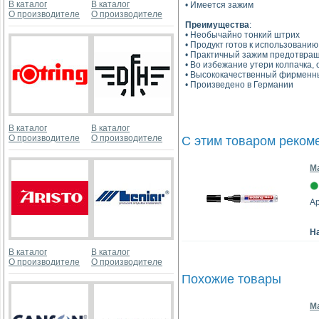
В каталог
В каталог
• Имеется зажим
О производителе
О производителе
Преимущества
:
• Необычайно тонкий штрих
• Продукт готов к использованию
• Практичный зажим предотвращ
• Во избежание утери колпачка,
• Высококачественный фирменн
• Произведено в Германии
В каталог
В каталог
О производителе
О производителе
С этим товаром реком
М
Ар
Н
В каталог
В каталог
О производителе
О производителе
Похожие товары
Ма