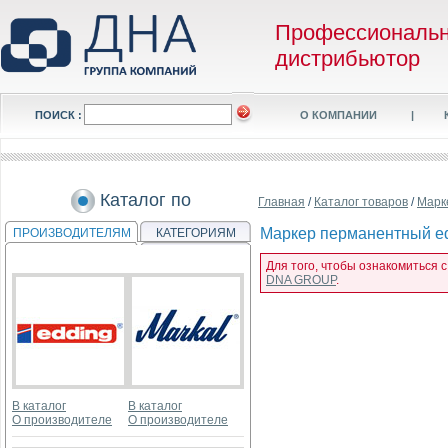
Профессиональ
дистрибьютор
ПОИСК :
О КОМПАНИИ
|
Каталог по
Главная
/
Каталог товаров
/
Марк
Маркер перманентный edd
ПРОИЗВОДИТЕЛЯМ
КАТЕГОРИЯМ
Для того, чтобы ознакомиться 
DNA GROUP
.
В каталог
В каталог
О производителе
О производителе