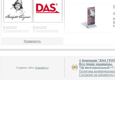
Т
А
D
Г
В каталог
В каталог
О производителе
О производителе
Развернуть
© Компания "ДНА ГРУ
Все права защищены.
Т/ф многоканальный:+7 (
Создание сайта:
Dnahobby.ru
Политика конфиденциа
В каталог
В каталог
Согласие на обработку
О производителе
О производителе