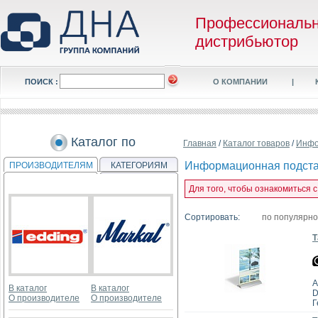
Профессиональ
дистрибьютор
ПОИСК :
О КОМПАНИИ
|
Каталог по
Главная
/
Каталог товаров
/
Инфо
Информационная подст
ПРОИЗВОДИТЕЛЯМ
КАТЕГОРИЯМ
Для того, чтобы ознакомиться 
Сортировать:
по популярн
Т
А
В каталог
В каталог
D
О производителе
О производителе
Г