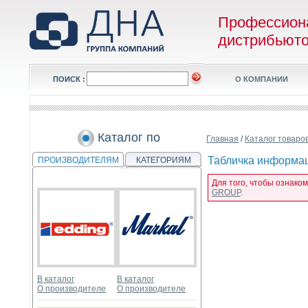
Профессион
дистрибьют
ПОИСК :
О КОМПАНИИ
Каталог по
Главная
/
Каталог товаро
Табличка информац
ПРОИЗВОДИТЕЛЯМ
КАТЕГОРИЯМ
Для того, чтобы ознако
GROUP
.
В каталог
В каталог
О производителе
О производителе