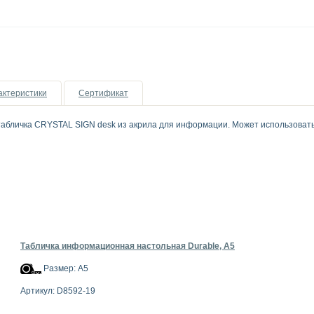
актеристики
Сертификат
табличка CRYSTAL SIGN desk из акрила для информации. Может использовать
Табличка информационная настольная Durable, А5
Размер: А5
Артикул: D8592-19