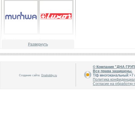
В каталог
В каталог
О производителе
О производителе
Развернуть
© Компания "ДНА ГРУ
Все права защищены.
Т/ф многоканальный:+7 (
Создание сайта:
Dnahobby.ru
Политика конфиденциа
Согласие на обработку
В каталог
В каталог
О производителе
О производителе