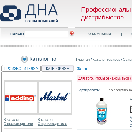
Профессиональ
дистрибьютор
ПОИСК :
О КОМПАНИИ
|
Каталог по
Главная
/
Каталог товаров
/
Свар
Флюс
ПРОИЗВОДИТЕЛЯМ
КАТЕГОРИЯМ
Для того, чтобы ознакомиться 
Сортировать:
по популярн
Ф
А
В каталог
В каталог
M
О производителе
О производителе