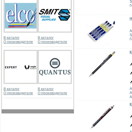
S
Г
Н
А
S
В каталог
В каталог
Г
О производителе
О производителе
К
А
В каталог
В каталог
A
О производителе
О производителе
А
К