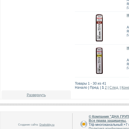
А
R
Г
Н
А
R
Г
Н
А
R
Г
Товары 1 - 30 из 41
Начало | Пред. |
1
2
|
След.
|
Кон
Развернуть
© Компания "ДНА ГРУ
Все права защищены.
Т/ф многоканальный:+7 (
Создание сайта:
Dnahobby.ru
Политика конфиденциа