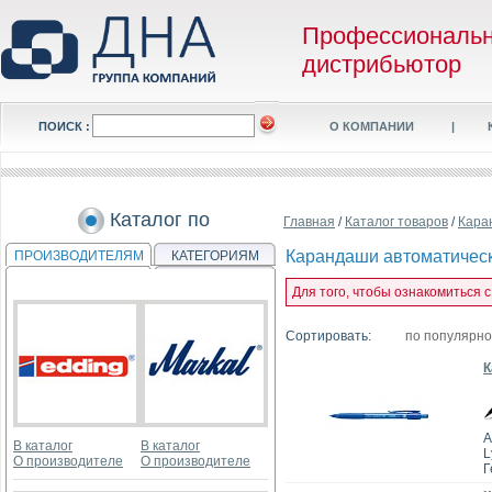
Профессиональ
дистрибьютор
ПОИСК :
О КОМПАНИИ
|
Каталог по
Главная
/
Каталог товаров
/
Кара
Карандаши автоматичес
ПРОИЗВОДИТЕЛЯМ
КАТЕГОРИЯМ
Для того, чтобы ознакомиться 
Сортировать:
по популярн
К
А
В каталог
В каталог
L
О производителе
О производителе
Г