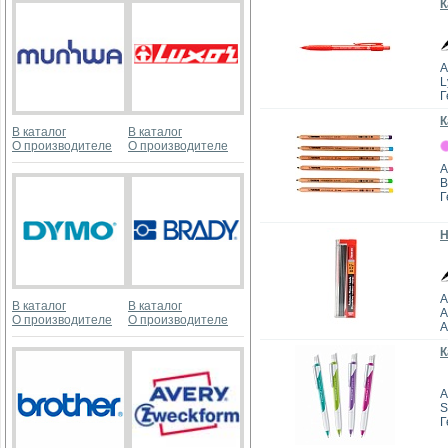
К
А
L
Г
К
В каталог
В каталог
О производителе
О производителе
А
B
Г
Н
А
В каталог
В каталог
A
О производителе
О производителе
А
К
А
S
Г