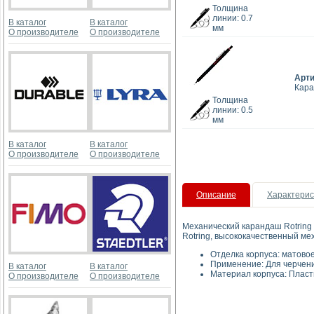
Толщина
линии: 0.7
В каталог
В каталог
мм
О производителе
О производителе
Арт
Кара
Толщина
линии: 0.5
мм
В каталог
В каталог
О производителе
О производителе
Описание
Характерис
Механический карандаш Rotring
Rotring, высококачественный м
Отделка корпуса: матов
Применение: Для черчени
В каталог
В каталог
Материал корпуса: Пласт
О производителе
О производителе