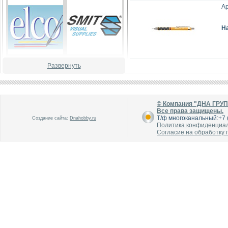
Ар
Н
В каталог
В каталог
Развернуть
О производителе
О производителе
© Компания "ДНА ГРУ
Все права защищены.
Т/ф многоканальный:+7 (
Создание сайта:
Dnahobby.ru
Политика конфиденциа
Согласие на обработку
В каталог
В каталог
О производителе
О производителе