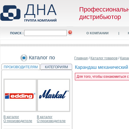
Профессиональ
дистрибьютор
ПОИСК :
О КОМПАНИИ
|
Каталог по
Главная
/
Каталог товаров
/
Кара
Карандаш механический R
ПРОИЗВОДИТЕЛЯМ
КАТЕГОРИЯМ
Для того, чтобы ознакомиться 
В каталог
В каталог
О производителе
О производителе