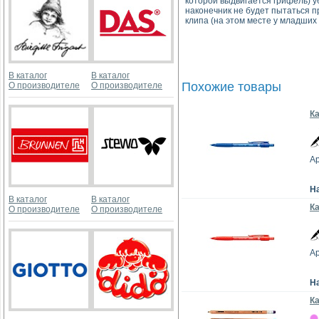
которой выдвигается грифель) у
наконечник не будет пытаться п
клипа (на этом месте у младших
В каталог
В каталог
Похожие товары
О производителе
О производителе
Ка
Ар
Н
В каталог
В каталог
К
О производителе
О производителе
Ар
Н
К