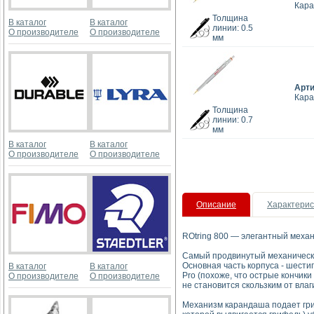
Кара
Толщина
В каталог
В каталог
линии: 0.5
О производителе
О производителе
мм
Арт
Кара
Толщина
линии: 0.7
мм
В каталог
В каталог
О производителе
О производителе
Описание
Характерис
ROtring 800 — элегантный механ
Самый продвинутый механический
Основная часть корпуса - шестиг
В каталог
В каталог
Pro (похоже, что острые кончик
О производителе
О производителе
не становится скользким от влаг
Механизм карандаша подает гри