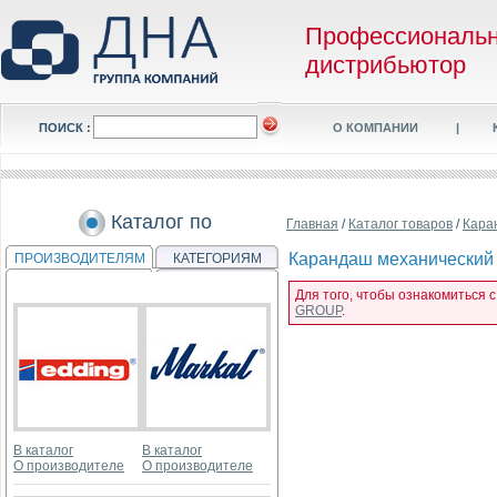
Профессиональ
дистрибьютор
ПОИСК :
О КОМПАНИИ
|
Каталог по
Главная
/
Каталог товаров
/
Кара
Карандаш механический R
ПРОИЗВОДИТЕЛЯМ
КАТЕГОРИЯМ
Для того, чтобы ознакомиться 
GROUP
.
В каталог
В каталог
О производителе
О производителе