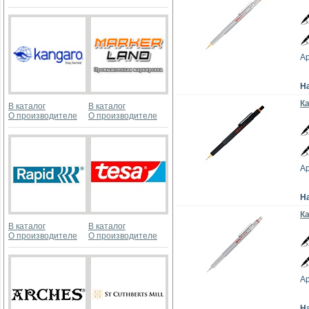
Ар
Н
Ка
В каталог
В каталог
О производителе
О производителе
Ар
Н
К
В каталог
В каталог
О производителе
О производителе
Ар
Н