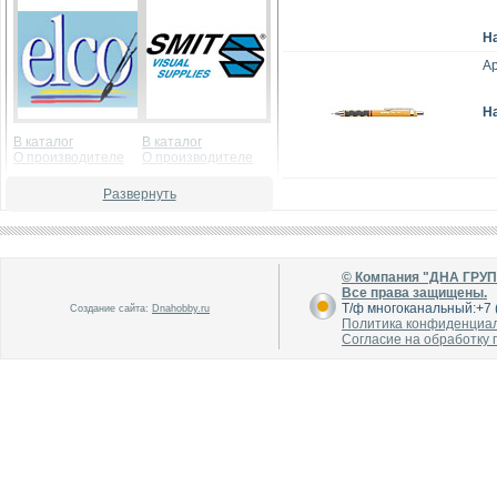
Н
Ар
Н
В каталог
В каталог
О производителе
О производителе
Развернуть
© Компания "ДНА ГРУ
Все права защищены.
Т/ф многоканальный:+7 (
Создание сайта:
Dnahobby.ru
Политика конфиденциа
В каталог
В каталог
Согласие на обработку
О производителе
О производителе