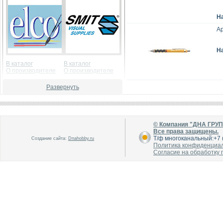
Н
Ар
Н
В каталог
В каталог
О производителе
О производителе
Развернуть
© Компания "ДНА ГРУ
Все права защищены.
Т/ф многоканальный:+7 (
Создание сайта:
Dnahobby.ru
Политика конфиденциа
В каталог
В каталог
Согласие на обработку
О производителе
О производителе