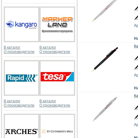
Ар
Н
Ка
В каталог
В каталог
О производителе
О производителе
Ар
Н
К
В каталог
В каталог
О производителе
О производителе
Ар
Н