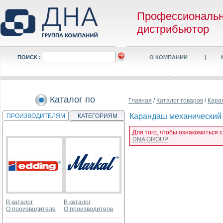
Профессиональ
дистрибьютор
ПОИСК :
О КОМПАНИИ
|
Каталог по
Главная
/
Каталог товаров
/
Кара
Карандаш механический R
ПРОИЗВОДИТЕЛЯМ
КАТЕГОРИЯМ
Для того, чтобы ознакомиться 
DNA GROUP
.
В каталог
В каталог
О производителе
О производителе