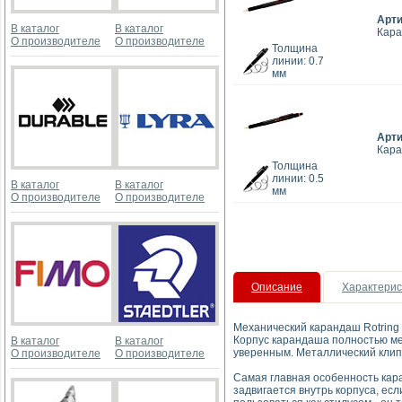
Арт
В каталог
В каталог
Кара
О производителе
О производителе
Толщина
линии: 0.7
мм
Арт
Кара
Толщина
линии: 0.5
В каталог
В каталог
мм
О производителе
О производителе
Описание
Характерис
Механический карандаш Rotring
Корпус карандаша полностью мет
В каталог
В каталог
уверенным. Металлический клип
О производителе
О производителе
Самая главная особенность кар
задвигается внутрь корпуса, ес