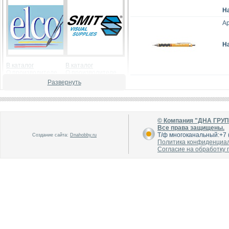
Н
Ар
Н
В каталог
В каталог
О производителе
О производителе
Развернуть
© Компания "ДНА ГРУ
Все права защищены.
Т/ф многоканальный:+7 (
Создание сайта:
Dnahobby.ru
Политика конфиденциа
Согласие на обработку
В каталог
В каталог
О производителе
О производителе