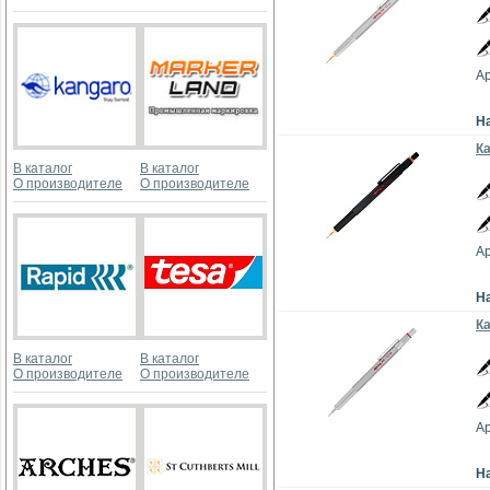
Ар
Н
Ка
В каталог
В каталог
О производителе
О производителе
Ар
Н
К
В каталог
В каталог
О производителе
О производителе
Ар
Н