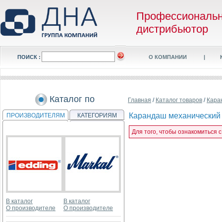
Профессиональ
дистрибьютор
ПОИСК :
О КОМПАНИИ
|
Каталог по
Главная
/
Каталог товаров
/
Кара
Карандаш механический R
ПРОИЗВОДИТЕЛЯМ
КАТЕГОРИЯМ
Для того, чтобы ознакомиться 
В каталог
В каталог
О производителе
О производителе