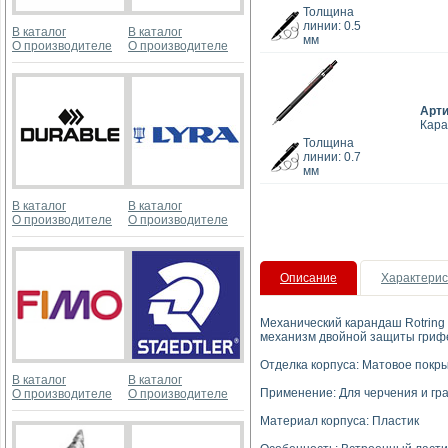
Толщина
линии: 0.5
В каталог
В каталог
мм
О производителе
О производителе
Арт
Кара
Толщина
линии: 0.7
мм
В каталог
В каталог
О производителе
О производителе
Описание
Характерис
Механический карандаш Rotring
механизм двойной защиты грифе
Отделка корпуса: Матовое пок
В каталог
В каталог
Применение: Для черчения и гр
О производителе
О производителе
Материал корпуса: Пластик