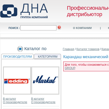
Профессиональ
дистрибьютор
ПОИСК :
О КОМПАНИИ
|
Каталог по
Главная
/
Каталог товаров
/
Кара
Карандаш механический St
ПРОИЗВОДИТЕЛЯМ
КАТЕГОРИЯМ
Для того, чтобы ознакомиться с
GROUP
.
В каталог
В каталог
О производителе
О производителе