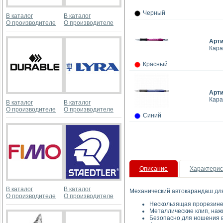
Черный
В каталог
В каталог
О производителе
О производителе
Арт
Кара
Красный
Арт
Кара
В каталог
В каталог
О производителе
О производителе
Синий
Описание
Характерис
В каталог
В каталог
Механический автокарандаш для
О производителе
О производителе
Нескользящая прорезине
Металлические клип, наж
Безопасно для ношения 