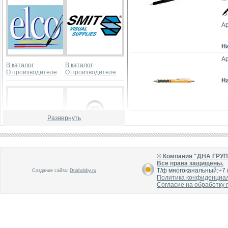
Ар
Н
Ар
В каталог
В каталог
О производителе
О производителе
Н
Развернуть
В каталог
В каталог
© Компания "ДНА ГРУ
О производителе
О производителе
Все права защищены.
Т/ф многоканальный:+7 (
Создание сайта:
Dnahobby.ru
Политика конфиденциа
Согласие на обработку