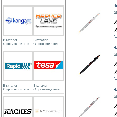
Н
К
Ар
В каталог
В каталог
О производителе
О производителе
Н
Ка
Ар
В каталог
В каталог
О производителе
О производителе
Н
К