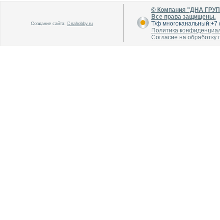
© Компания "ДНА ГРУ
Все права защищены.
Т/ф многоканальный:+7 (
Создание сайта:
Dnahobby.ru
Политика конфиденциа
Согласие на обработку
В каталог
В каталог
О производителе
О производителе
В каталог
В каталог
О производителе
О производителе