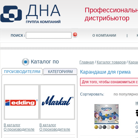
Профессиональ
дистрибьютор
ПОИСК :
О КОМПАНИИ
|
Каталог по
Главная
/
Каталог товаров
/
Кара
Карандаши для грима
ПРОИЗВОДИТЕЛЯМ
КАТЕГОРИЯМ
Для того, чтобы ознакомиться 
Сортировать:
по популярн
Н
А
В каталог
В каталог
G
О производителе
О производителе
И