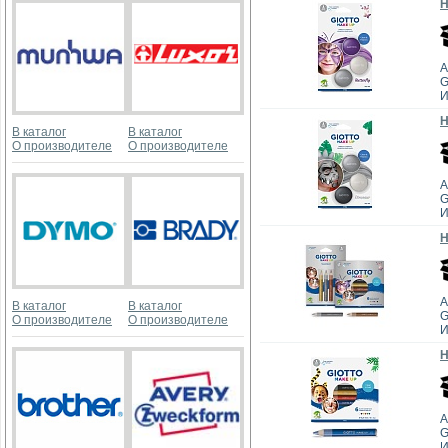
Н
А
G
И
Н
В каталог
В каталог
О производителе
О производителе
А
G
И
Н
А
В каталог
В каталог
G
О производителе
О производителе
И
Н
А
G
И