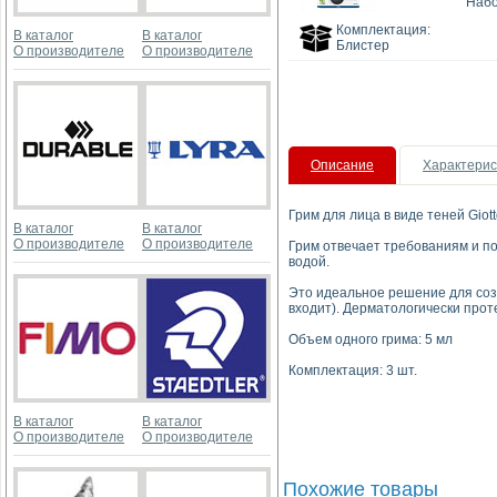
Набо
Комплектация:
В каталог
В каталог
Блистер
О производителе
О производителе
Описание
Характерис
Грим для лица в виде теней Gio
В каталог
В каталог
О производителе
О производителе
Грим отвечает требованиям и по
водой.
Это идеальное решение для созд
входит). Дерматологически прот
Объем одного грима: 5 мл
Комплектация: 3 шт.
В каталог
В каталог
О производителе
О производителе
Похожие товары