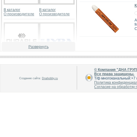
К
В каталог
В каталог
О производителе
О производителе
А
M
Развернуть
В каталог
В каталог
О производителе
О производителе
© Компания "ДНА ГРУ
Все права защищены.
Т/ф многоканальный:+7 (
Создание сайта:
Dnahobby.ru
Политика конфиденциа
Согласие на обработку
В каталог
В каталог
О производителе
О производителе