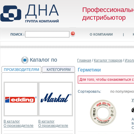
Профессиональ
дистрибьютор
ПОИСК :
О КОМПАНИИ
|
Каталог по
Главная
/
Каталог товаров
/
Изол
Герметики
ПРОИЗВОДИТЕЛЯМ
КАТЕГОРИЯМ
Для того, чтобы ознакомиться 
Сортировать:
по популярн
У
А
В каталог
В каталог
M
О производителе
О производителе