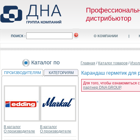
Профессиональ
дистрибьютор
ПОИСК :
О КОМПАНИИ
|
Каталог по
Главная
/
Каталог товаров
/
Изол
Карандаш герметик для ре
ПРОИЗВОДИТЕЛЯМ
КАТЕГОРИЯМ
Для того, чтобы ознакомиться с
партнер DNA GROUP
.
В каталог
В каталог
О производителе
О производителе