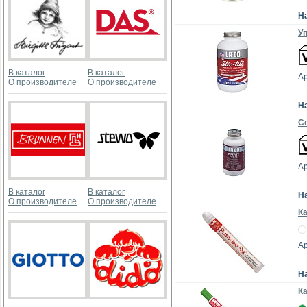
Н
Уп
В каталог
В каталог
Ар
О производителе
О производителе
Н
Cо
Ар
В каталог
В каталог
Н
О производителе
О производителе
Ка
Ар
Н
Ка