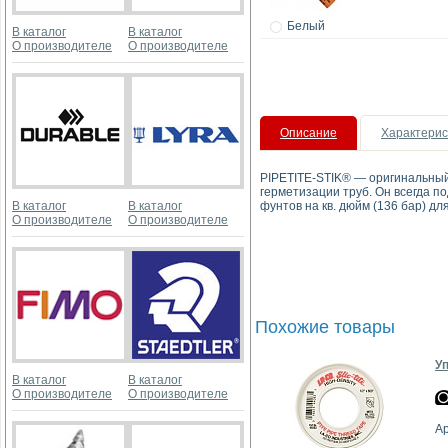
Белый
В каталог
В каталог
О производителе
О производителе
Описание
Характерис
PIPETITE-STIK® — оригинальный
герметизации труб. Он всегда по
В каталог
В каталог
фунтов на кв. дюйм (136 бар) дл
О производителе
О производителе
Похожие товары
Уп
В каталог
В каталог
О производителе
О производителе
Ар