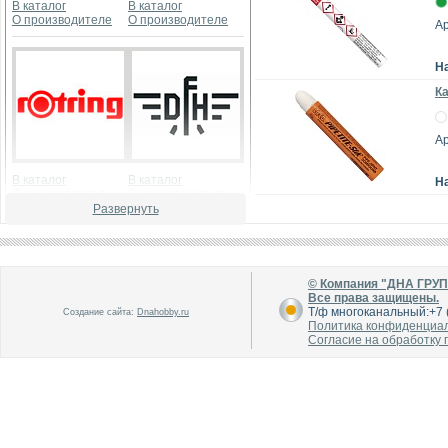
В каталог
В каталог
О производителе
О производителе
Ар
Н
Ка
Ар
В каталог
В каталог
Н
О производителе
О производителе
Развернуть
© Компания "ДНА ГРУ
Все права защищены.
Т/ф многоканальный:+7 (
Создание сайта:
Dnahobby.ru
Политика конфиденциа
Согласие на обработку
В каталог
В каталог
О производителе
О производителе