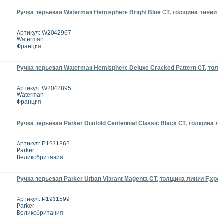
Ручка перьевая Waterman Hemisphere Bright Blue CT, толщина линии
Артикул: W2042967
Waterman
Франция
Ручка перьевая Waterman Hemisphere Deluxe Cracked Pattern CT, тол
Артикул: W2042895
Waterman
Франция
Ручка перьевая Parker Duofold Centennial Classic Black CT, толщина л
Артикул: P1931365
Parker
Великобритания
Ручка перьевая Parker Urban Vibrant Magenta CT, толщина линии F,х
Артикул: P1931599
Parker
Великобритания