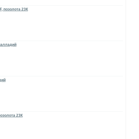
F, позолота 23К
 палладий
дий
позолота 23К