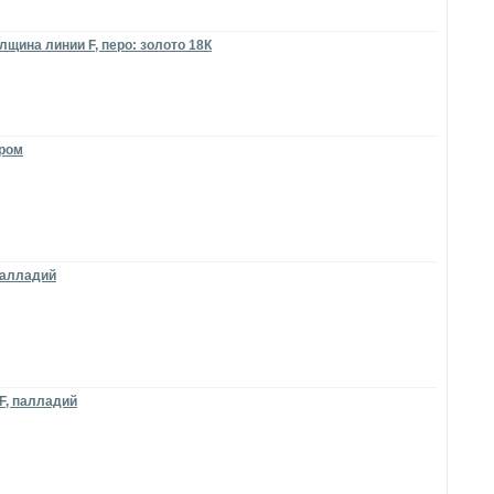
олщина линии F, перо: золото 18К
хром
 палладий
 F, палладий