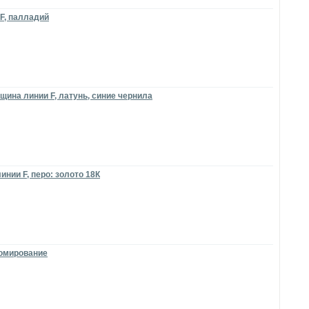
 F, палладий
щина линии F, латунь, синие чернила
инии F, перо: золото 18К
ромирование