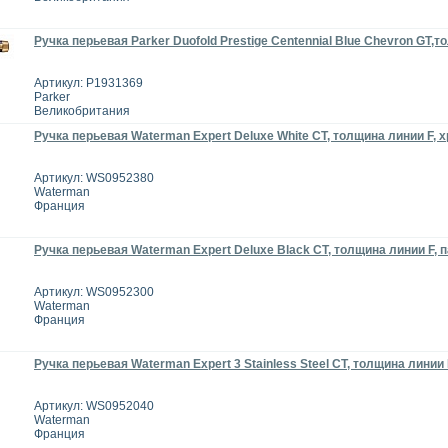
Ручка перьевая Parker Duofold Prestige Centennial Blue Chevron GT,т
Артикул: P1931369
Parker
Великобритания
Ручка перьевая Waterman Expert Deluxe White CT, толщина линии F, 
Артикул: WS0952380
Waterman
Франция
Ручка перьевая Waterman Expert Deluxe Black CT, толщина линии F,
Артикул: WS0952300
Waterman
Франция
Ручка перьевая Waterman Expert 3 Stainless Steel CT, толщина линии
Артикул: WS0952040
Waterman
Франция