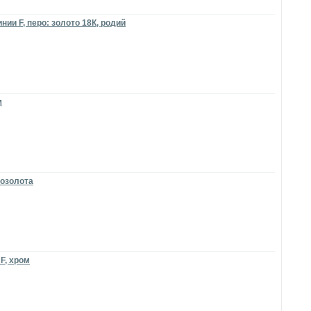
нии F, перо: золото 18К, родий
м
позолота
F, хром