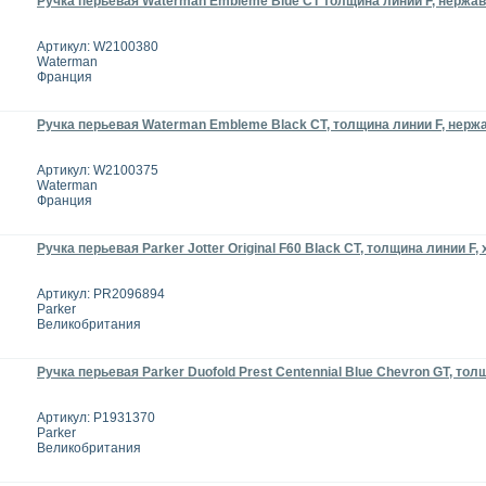
Ручка перьевая Waterman Embleme Blue CT толщина линии F, нержа
Артикул: W2100380
Waterman
Франция
Ручка перьевая Waterman Embleme Black CT, толщина линии F, нер
Артикул: W2100375
Waterman
Франция
Ручка перьевая Parker Jotter Original F60 Black CT, толщина линии F,
Артикул: PR2096894
Parker
Великобритания
Ручка перьевая Parker Duofold Prest Centennial Blue Chevron GT, тол
Артикул: P1931370
Parker
Великобритания