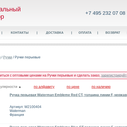
альный
+7 495 232 07 08
ор
|
КОНТАКТЫ
|
ДОСТАВКА
|
ОПЛАТА
|
ВОЗВРАТ
в
/
Ручки
/ Ручки перьевые
миться с оптовыми ценами на Ручки перьевые и сделать заказ,
зарегистрируйт
пулярности ▲
по алфавиту
по цене
по наличию
Ручка перьевая Waterman Embleme Red CT, толщина линии F, нержа
Артикул: W2100404
Waterman
Франция