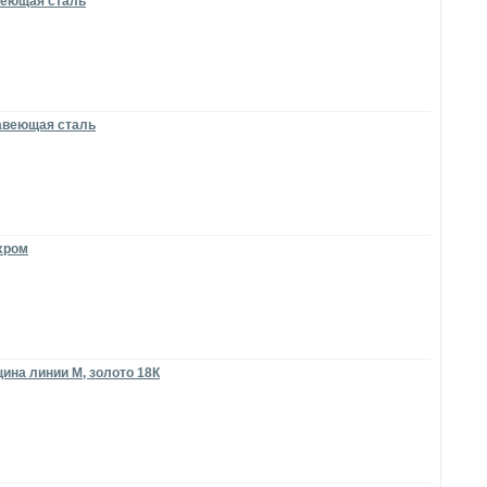
веющая сталь
жавеющая сталь
 хром
щина линии M, золото 18К