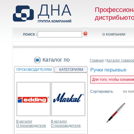
Профессион
дистрибьют
ПОИСК :
О КОМПАНИИ
Каталог по
Главная
/
Каталог товаро
Ручки перьевые
ПРОИЗВОДИТЕЛЯМ
КАТЕГОРИЯМ
Для того, чтобы ознако
Сортировать:
по по
В каталог
В каталог
О производителе
О производителе