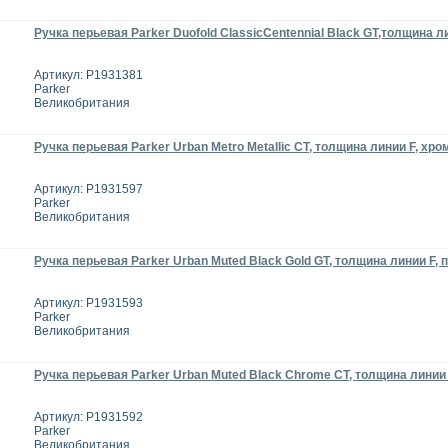
Ручка перьевая Parker Duofold ClassicCentennial Black GT,толщина ли
Артикул: P1931381
Parker
Великобритания
Ручка перьевая Parker Urban Metro Metallic CT, толщина линии F, хро
Артикул: P1931597
Parker
Великобритания
Ручка перьевая Parker Urban Muted Black Gold GT, толщина линии F, 
Артикул: P1931593
Parker
Великобритания
Ручка перьевая Parker Urban Muted Black Chrome CT, толщина линии 
Артикул: P1931592
Parker
Великобритания