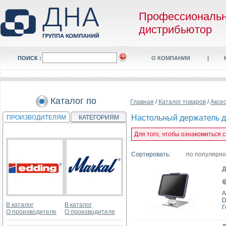
Профессиональ
дистрибьютор
ПОИСК :
О КОМПАНИИ
|
Каталог по
Главная
/
Каталог товаров
/
Аксе
Настольный держатель д
ПРОИЗВОДИТЕЛЯМ
КАТЕГОРИЯМ
Для того, чтобы ознакомиться
Сортировать:
по популярн
Д
А
D
В каталог
В каталог
Г
О производителе
О производителе