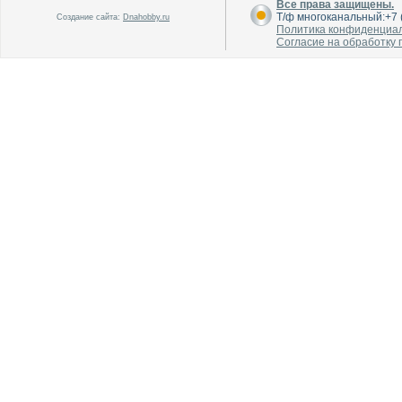
Все права защищены.
Т/ф многоканальный:+7 (
Создание сайта:
Dnahobby.ru
В каталог
В каталог
Политика конфиденциа
О производителе
О производителе
Согласие на обработку
В каталог
В каталог
О производителе
О производителе
В каталог
В каталог
О производителе
О производителе