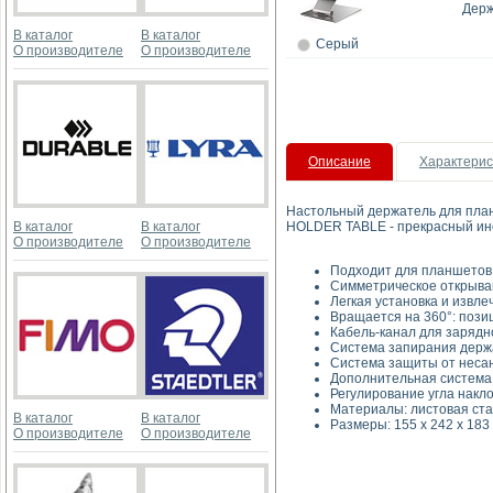
Держ
В каталог
В каталог
Серый
О производителе
О производителе
Описание
Характерис
Настольный держатель для план
В каталог
В каталог
HOLDER TABLE - прекрасный ин
О производителе
О производителе
Подходит для планшетов 
Симметрическое открыван
Легкая установка и извл
Вращается на 360°: поз
Кабель-канал для зарядн
Система запирания держ
Система защиты от неса
Дополнительная система 
Регулирование угла накло
Материалы: листовая ста
В каталог
В каталог
Размеры: 155 x 242 x 183 
О производителе
О производителе