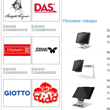
Похожие товары
В каталог
В каталог
О производителе
О производителе
Де
Ар
Н
Де
В каталог
В каталог
Ар
О производителе
О производителе
Н
Де
Ар
Н