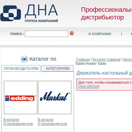
Профессиональ
дистрибьютор
ПОИСК :
О КОМПАНИИ
|
Каталог по
Главная
/
Каталог товаров
/
Аксе
Tablet Holder Table
ПРОИЗВОДИТЕЛЯМ
КАТЕГОРИЯМ
Держатель настольный дл
Для того, чтобы ознакомиться 
DNA GROUP
.
В каталог
В каталог
О производителе
О производителе