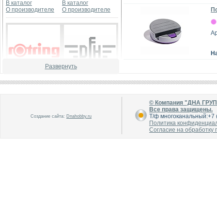
В каталог
В каталог
О производителе
О производителе
По
Ар
Н
Развернуть
В каталог
В каталог
О производителе
О производителе
© Компания "ДНА ГРУ
Все права защищены.
Т/ф многоканальный:+7 (
Создание сайта:
Dnahobby.ru
Политика конфиденциа
Согласие на обработку
В каталог
В каталог
О производителе
О производителе