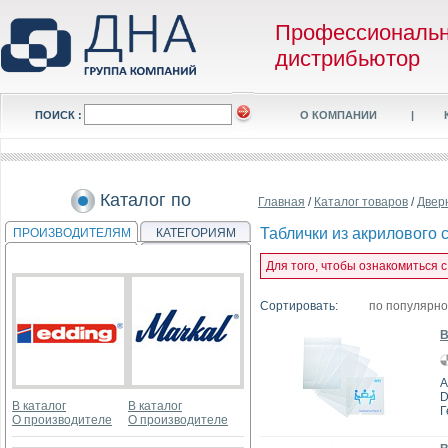
Профессиональ
дистрибьютор
ПОИСК :
О КОМПАНИИ
|
Каталог по
Главная
/
Каталог товаров
/
Двер
Таблички из акрилового 
ПРОИЗВОДИТЕЛЯМ
КАТЕГОРИЯМ
Для того, чтобы ознакомиться с
Сортировать:
по популярн
В
А
D
В каталог
В каталог
Г
О производителе
О производителе