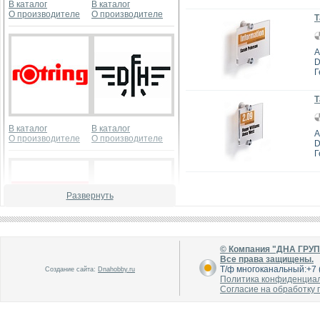
В каталог
В каталог
О производителе
О производителе
Т
А
D
Г
Т
В каталог
В каталог
А
О производителе
О производителе
D
Г
Развернуть
© Компания "ДНА ГРУ
В каталог
В каталог
Все права защищены.
О производителе
О производителе
Т/ф многоканальный:+7 (
Создание сайта:
Dnahobby.ru
Политика конфиденциа
Согласие на обработку