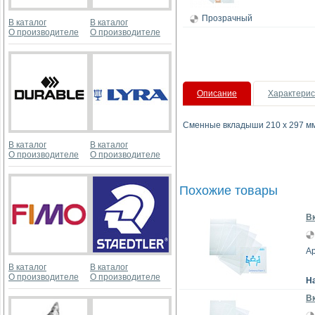
Прозрачный
В каталог
В каталог
О производителе
О производителе
Описание
Характерис
Cменные вкладыши 210 x 297 м
В каталог
В каталог
О производителе
О производителе
Похожие товары
Вк
Ар
В каталог
В каталог
О производителе
О производителе
Н
Вк