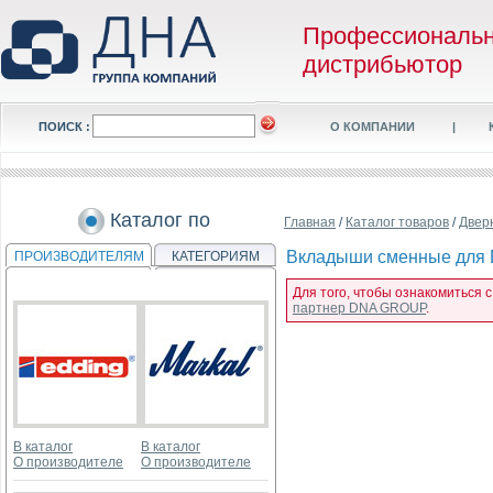
Профессиональ
дистрибьютор
ПОИСК :
О КОМПАНИИ
|
Каталог по
Главная
/
Каталог товаров
/
Двер
Вкладыши сменные для D4
ПРОИЗВОДИТЕЛЯМ
КАТЕГОРИЯМ
Для того, чтобы ознакомиться с
партнер DNA GROUP
.
В каталог
В каталог
О производителе
О производителе