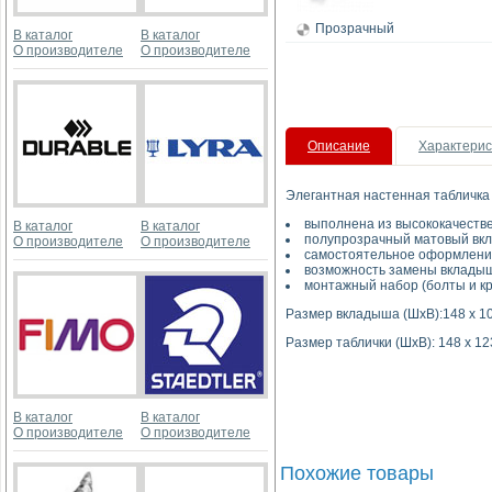
Прозрачный
В каталог
В каталог
О производителе
О производителе
Описание
Характерис
Элегантная настенная табличк
выполнена из высококачеств
В каталог
В каталог
полупрозрачный матовый вкл
О производителе
О производителе
самостоятельное оформлени
возможность замены вклады
монтажный набор (болты и кр
Размер вкладыша (ШхВ):148 х 1
Размер таблички (ШхВ): 148 х 12
В каталог
В каталог
О производителе
О производителе
Похожие товары