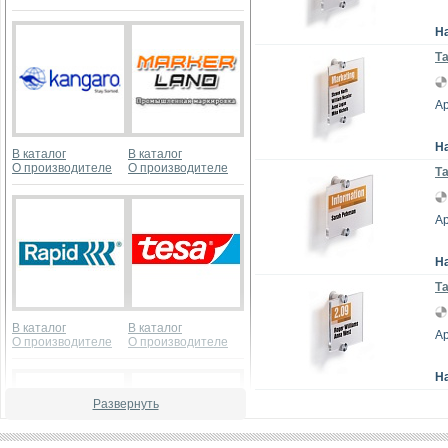
Н
Та
Ар
Н
В каталог
В каталог
О производителе
О производителе
Та
Ар
Н
Та
В каталог
В каталог
Ар
О производителе
О производителе
Н
Развернуть