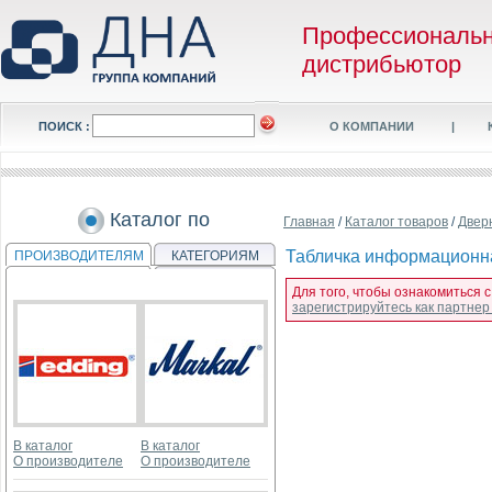
Профессиональ
дистрибьютор
ПОИСК :
О КОМПАНИИ
|
Каталог по
Главная
/
Каталог товаров
/
Двер
Табличка информационная
ПРОИЗВОДИТЕЛЯМ
КАТЕГОРИЯМ
Для того, чтобы ознакомиться с
зарегистрируйтесь как партне
В каталог
В каталог
О производителе
О производителе