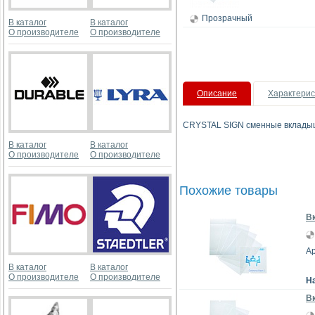
Прозрачный
В каталог
В каталог
О производителе
О производителе
Описание
Характерис
CRYSTAL SIGN сменные вкладыши
В каталог
В каталог
О производителе
О производителе
Похожие товары
Вк
Ар
В каталог
В каталог
О производителе
О производителе
Н
Вк