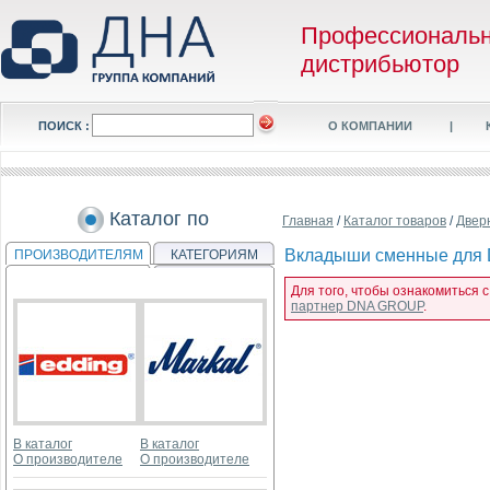
Профессиональ
дистрибьютор
ПОИСК :
О КОМПАНИИ
|
Каталог по
Главная
/
Каталог товаров
/
Двер
Вкладыши сменные для D4
ПРОИЗВОДИТЕЛЯМ
КАТЕГОРИЯМ
Для того, чтобы ознакомиться с
партнер DNA GROUP
.
В каталог
В каталог
О производителе
О производителе