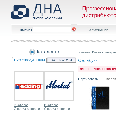
Профессион
дистрибьют
ПОИСК :
О КОМПАНИИ
Каталог по
Главная
/
Каталог товаро
Скетчбуки
ПРОИЗВОДИТЕЛЯМ
КАТЕГОРИЯМ
Для того, чтобы ознако
Сортировать:
по по
В каталог
В каталог
О производителе
О производителе