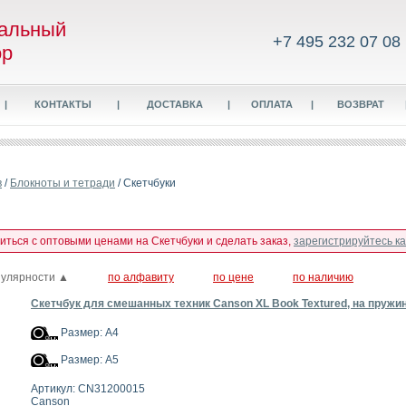
альный
+7 495 232 07 08
ор
|
КОНТАКТЫ
|
ДОСТАВКА
|
ОПЛАТА
|
ВОЗВРАТ
в
/
Блокноты и тетради
/ Скетчбуки
миться с оптовыми ценами на Скетчбуки и сделать заказ,
зарегистрируйтесь к
пулярности ▲
по алфавиту
по цене
по наличию
Скетчбук для смешанных техник Canson XL Book Textured, на пружине
Размер: А4
Размер: А5
Артикул: CN31200015
Canson