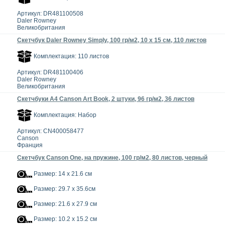
Артикул: DR481100508
Daler Rowney
Великобритания
Скетчбук Daler Rowney Simply, 100 гр/м2, 10 x 15 см, 110 листов
Комплектация: 110 листов
Артикул: DR481100406
Daler Rowney
Великобритания
Скетчбуки A4 Canson Art Book, 2 штуки, 96 гр/м2, 36 листов
Комплектация: Набор
Артикул: CN400058477
Canson
Франция
Скетчбук Canson One, на пружине, 100 гр/м2, 80 листов, черный
Размер: 14 x 21.6 см
Размер: 29.7 x 35.6см
Размер: 21.6 x 27.9 см
Размер: 10.2 x 15.2 см