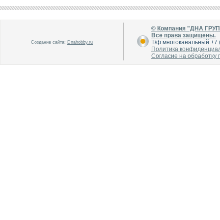
© Компания "ДНА ГРУ
Все права защищены.
Т/ф многоканальный:+7 (
Создание сайта:
Dnahobby.ru
Политика конфиденциа
Согласие на обработку
В каталог
В каталог
О производителе
О производителе
В каталог
В каталог
О производителе
О производителе