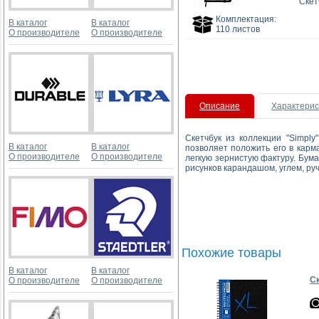
Скет
Комплектация:
В каталог
В каталог
110 листов
О производителе
О производителе
Описание
Характерис
Скетчбук из коллекции "Simply
В каталог
В каталог
позволяет положить его в карм
О производителе
О производителе
легкую зернистую фактуру. Бума
рисунков карандашом, углем, руч
Похожие товары
В каталог
В каталог
Ск
О производителе
О производителе