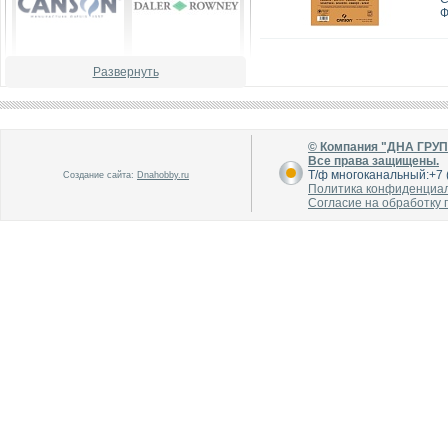
Ф
Развернуть
В каталог
В каталог
О производителе
О производителе
© Компания "ДНА ГРУ
Все права защищены.
Т/ф многоканальный:+7 (
Создание сайта:
Dnahobby.ru
Политика конфиденциа
Согласие на обработку
В каталог
В каталог
О производителе
О производителе
В каталог
В каталог
О производителе
О производителе