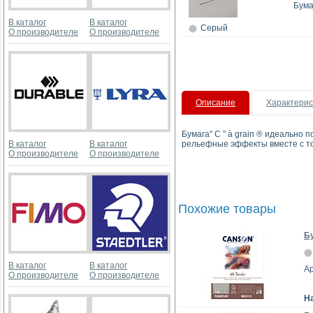
Бума
В каталог
В каталог
Серый
О производителе
О производителе
Описание
Характерис
Бумага" C " à grain ® идеально
В каталог
В каталог
рельефные эффекты вместе с тон
О производителе
О производителе
Похожие товары
Бу
В каталог
В каталог
А
О производителе
О производителе
Н