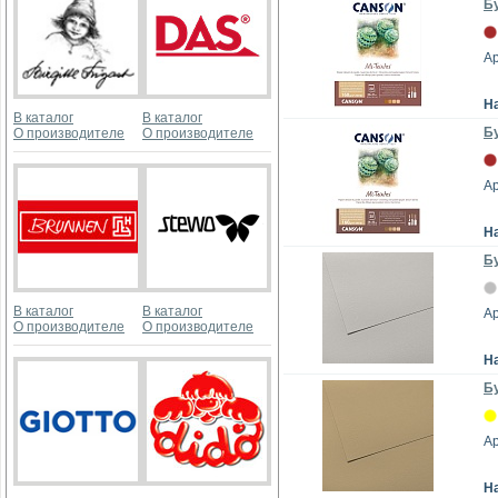
Бу
А
Н
В каталог
В каталог
Бу
О производителе
О производителе
А
Н
Бу
В каталог
В каталог
А
О производителе
О производителе
Н
Бу
А
Н