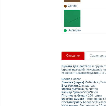
Сепия
Виридиан
Описание
Характерис
Бумага для пастели
и других т
ограничивающий поглощение пиг
изобразительном искусстве, но 
Бренд
Canson
Линейка (серия)
Mi-Teintes (Can
Вид бумаги
Для пастели
Форма выпуска
25 листов
Размер бумаги
50см*65см
Плотность бумаги
160 гр/кв.м
Фактура бумаги
2-сторонняя: С
Состав бумаги
Более 50% хлоп
Назначение
Для акварели / Для 