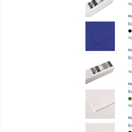
А
Н
Бу
А
Н
Бу
А
Н
Бу
А
Н
Бу