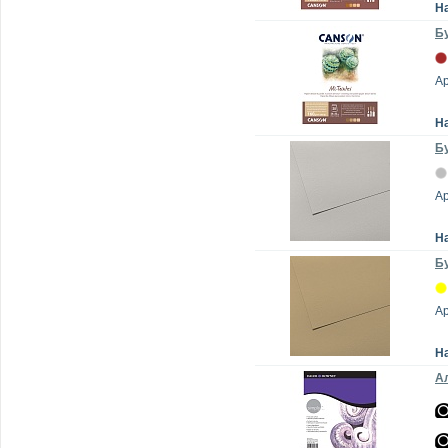
Н
Бу
А
Н
Бу
А
Н
Бу
А
Н
Ал