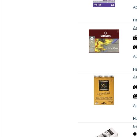
А
Н
Ал
А
Н
Ал
А
Н
Бу