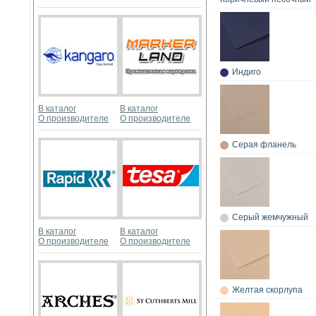
Индиго
В каталог
В каталог
О производителе
О производителе
Серая фланель
Серый жемчужный
В каталог
В каталог
О производителе
О производителе
Желтая скорлупа