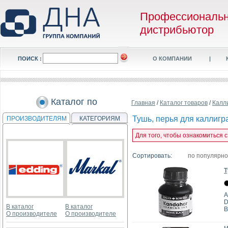
Профессиональ
дистрибьютор
ПОИСК :
О КОМПАНИИ
|
Каталог по
Главная
/
Каталог товаров
/
Калл
Тушь, перья для каллиг
ПРОИЗВОДИТЕЛЯМ
КАТЕГОРИЯМ
Для того, чтобы ознакомиться 
Сортировать:
по популярн
Т
А
D
В каталог
В каталог
В
О производителе
О производителе