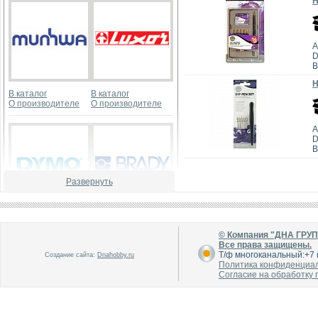
Н
А
D
В
Н
В каталог
В каталог
О производителе
О производителе
А
D
В
Развернуть
В каталог
В каталог
О производителе
О производителе
© Компания "ДНА ГРУ
Все права защищены.
Т/ф многоканальный:+7 (
Создание сайта:
Dnahobby.ru
Политика конфиденциа
Согласие на обработку