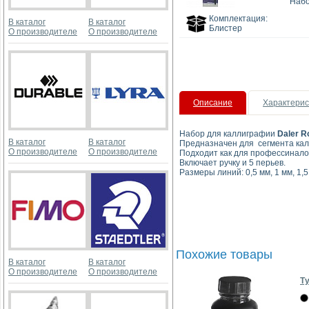
Набо
Комплектация:
В каталог
В каталог
Блистер
О производителе
О производителе
Описание
Характерис
Набор для каллиграфии
Daler R
В каталог
В каталог
Предназначен для сегмента ка
О производителе
О производителе
Подходит как для профессиналов
Включает ручку и 5 перьев.
Размеры линий: 0,5 мм, 1 мм, 1,5
Похожие товары
В каталог
В каталог
О производителе
О производителе
Ту