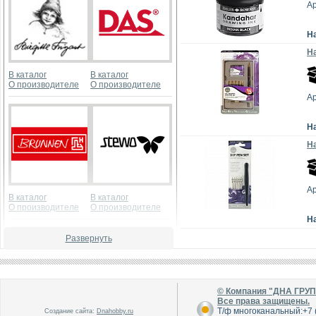
А
Н
Н
В каталог
В каталог
О производителе
О производителе
А
Н
На
А
В каталог
В каталог
О производителе
О производителе
Н
Развернуть
© Компания "ДНА ГРУ
Все права защищены.
Т/ф многоканальный:+7 (
Создание сайта:
Dnahobby.ru