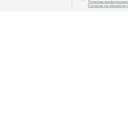
В каталог
В каталог
Политика конфиденциа
О производителе
О производителе
Согласие на обработку
В каталог
В каталог
О производителе
О производителе
В каталог
В каталог
О производителе
О производителе