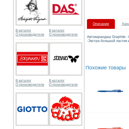
Описание
Хар
В каталог
В каталог
О производителе
О производителе
Автокарандаш Graphite:
-Экстра большой ластик 
Похожие товары
В каталог
В каталог
О производителе
О производителе