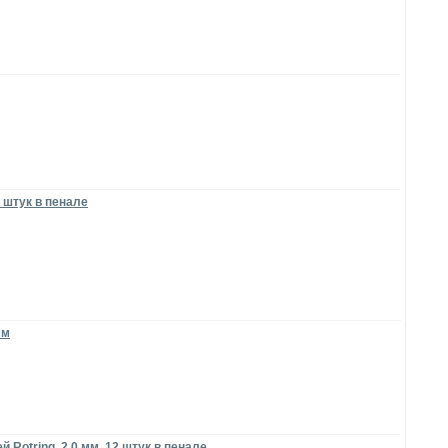
 штук в пенале
мм
Rotring, 2.0 мм, 12 штук в пенале