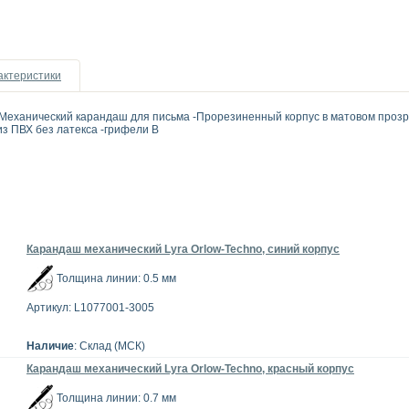
актеристики
 -Механический карандаш для письма -Прорезиненный корпус в матовом про
из ПВХ без латекса -грифели В
Карандаш механический Lyra Orlow-Techno, синий корпус
Толщина линии: 0.5 мм
Артикул: L1077001-3005
Наличие
: Склад (МСК)
Карандаш механический Lyra Orlow-Techno, красный корпус
Толщина линии: 0.7 мм